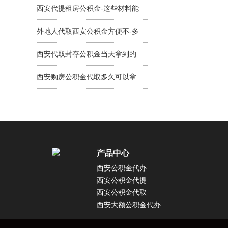
金可办不？
西安代提租房公积金-这些材料能
当天搞成功！
外地人代取西安公积金方便不-多
久拿到手？
西安代取封存公积金当天拿到的
方式有吗？真实情况能当天拿！
西安购房公积金代取多久可以拿
到钱？3-5天可拿钱！
产品中心
西安公积金代办
西安公积金代提
西安公积金代取
西安大额公积金代办