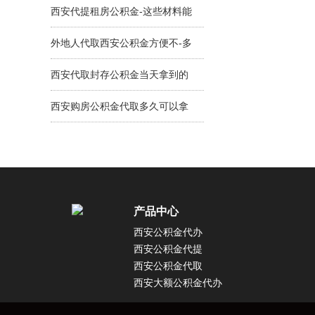
金可办不？
西安代提租房公积金-这些材料能
当天搞成功！
外地人代取西安公积金方便不-多
久拿到手？
西安代取封存公积金当天拿到的
方式有吗？真实情况能当天拿！
西安购房公积金代取多久可以拿
到钱？3-5天可拿钱！
产品中心
西安公积金代办
西安公积金代提
西安公积金代取
西安大额公积金代办