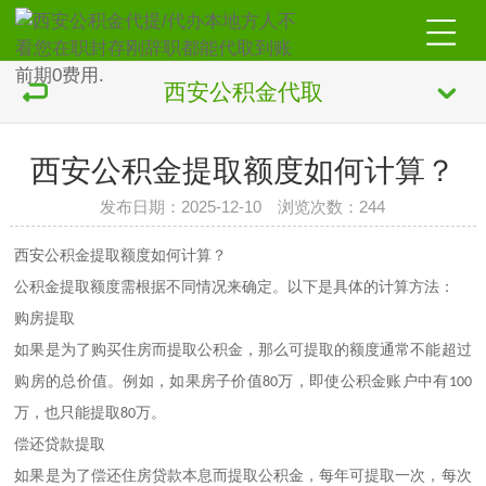
西安公积金代取
西安公积金提取额度如何计算？
发布日期：2025-12-10 浏览次数：244
西安公积金提取额度如何计算？
公积金提取额度需根据不同情况来确定。以下是具体的计算方法：
购房提取
如果是为了购买住房而提取公积金，那么可提取的额度通常不能超过
购房的总价值。例如，如果房子价值
万，即使公积金账户中有
80
100
万，也只能提取
万。
80
偿还贷款提取
如果是为了偿还住房贷款本息而提取公积金，每年可提取一次，每次