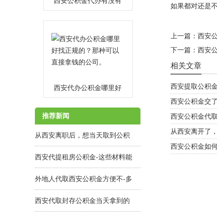
西安公积金代办有没有
如果都对还是
能快速拿的！
MORE
上一篇：
西安
下一篇：
西安
相关文章
西安提取公积
西安代办公积金哪里好
西安公积金交
找正规的？那种可以直
MORE
推荐新闻
西安公积金代
接拿钱的公司。
​从西安离开了
从西安离职后，想当天取到公积
西安公积金如
金可办不？
西安代提租房公积金-这些材料能
当天搞成功！
外地人代取西安公积金方便不-多
久拿到手？
西安代取封存公积金当天拿到的